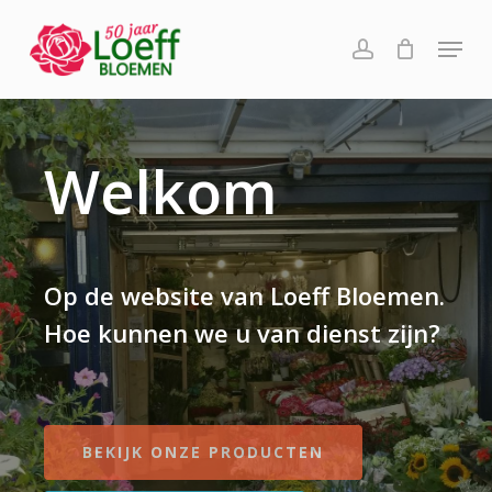
Skip
Menu
to
account
main
content
Welkom
Op de website van Loeff Bloemen.
Hoe kunnen we u van dienst zijn?
BEKIJK ONZE PRODUCTEN