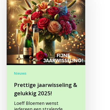
&
gelukkig
2025!
Nieuws
Prettige jaarwisseling &
gelukkig 2025!
Loeff Bloemen wenst
iedereen een stralende