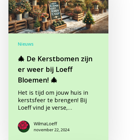
er
weer
bij
Loeff
Bloemen! 🎄
Nieuws
🎄 De Kerstbomen zijn
er weer bij Loeff
Bloemen! 🎄
Het is tijd om jouw huis in
kerstsfeer te brengen! Bij
Loeff vind je verse,…
WilmaLoeff
november 22, 2024