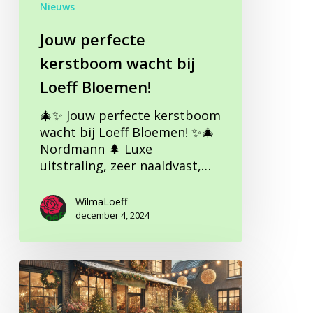
Nieuws
Jouw perfecte
kerstboom wacht bij
Loeff Bloemen!
🎄✨ Jouw perfecte kerstboom
wacht bij Loeff Bloemen! ✨🎄
Nordmann 🌲 Luxe
uitstraling, zeer naaldvast,…
WilmaLoeff
december 4, 2024
🎄 De
Kerstbomen
zijn