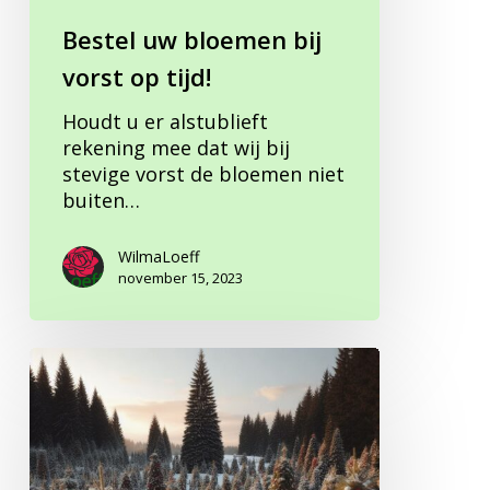
Bestel uw bloemen bij
vorst op tijd!
Houdt u er alstublieft
rekening mee dat wij bij
stevige vorst de bloemen niet
buiten…
WilmaLoeff
november 15, 2023
De
mooiste
kerstbomen
van
Gorinchem!