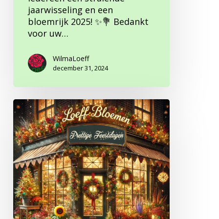
jaarwisseling en een
bloemrijk 2025! ✨💐 Bedankt
voor uw…
WilmaLoeff
december 31, 2024
Fijne
kerstdagen
gewenst!
✨
🎄