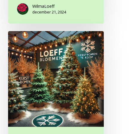
WilmaLoeff
december 21, 2024
Jouw
perfecte
kerstboom
wacht
bij
Loeff
Bloemen!