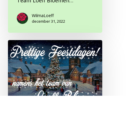
Team Loeff Bloemen…
WilmaLoeff
december 31, 2022
Fijne
feestdagen!
Nieuws
Fijne feestdagen!