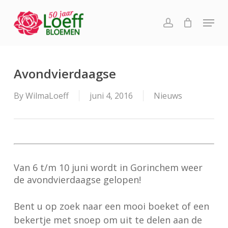
Skip
Menu
to
account
main
content
Avondvierdaagse
By
WilmaLoeff
juni 4, 2016
Nieuws
Van 6 t/m 10 juni wordt in Gorinchem weer
de avondvierdaagse gelopen!
Bent u op zoek naar een mooi boeket of een
bekertje met snoep om uit te delen aan de