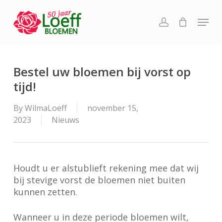
Skip
Menu
to
account
main
content
Bestel uw bloemen bij vorst op
tijd!
By
WilmaLoeff
november 15,
2023
Nieuws
Houdt u er alstublieft rekening mee dat wij
bij stevige vorst de bloemen niet buiten
kunnen zetten.
Wanneer u in deze periode bloemen wilt,