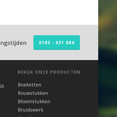
ingstijden
0183 - 631 884
BEKIJK ONZE PRODUCTEN
Boeketten
26
Rouwstukken
Bloemstukken
Bruidswerk