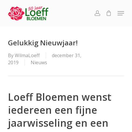
Skip
Menu
to
account
main
content
Gelukkig Nieuwjaar!
By
WilmaLoeff
december 31,
2019
Nieuws
Loeff Bloemen wenst
iedereen een fijne
jaarwisseling en een