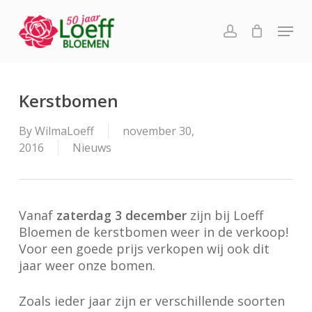
Skip
Menu
to
account
main
content
Kerstbomen
By
WilmaLoeff
november 30,
2016
Nieuws
Vanaf
zaterdag
3 december
zijn bij Loeff
Bloemen de kerstbomen weer in de verkoop!
Voor een goede prijs verkopen wij ook dit
jaar weer onze bomen.
Zoals ieder jaar zijn er verschillende soorten