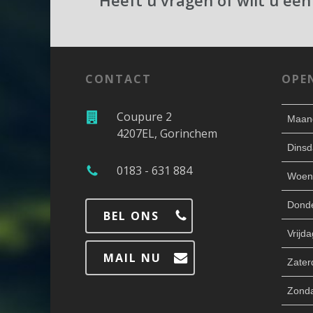
Heeft u vragen of wilt u een
CONTACT
OPE
Coupure 2
Maan
4207EL, Gorinchem
Dinsd
0183 - 631 884
Woen
Dond
BEL ONS
Vrijda
MAIL NU
Zater
Zond