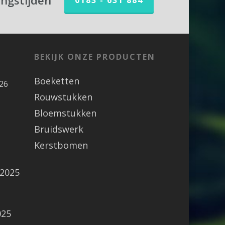
ingstijden
0183 - 631 884
BEKIJK ONZE PRODUCTEN
Boeketten
26
Rouwstukken
Bloemstukken
Bruidswerk
Kerstbomen
 2025
025