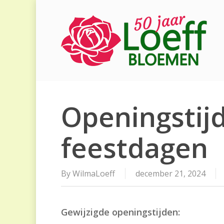
Skip
to
main
content
Openingstij
feestdagen
By
WilmaLoeff
december 21, 2024
Gewijzigde openingstijden: