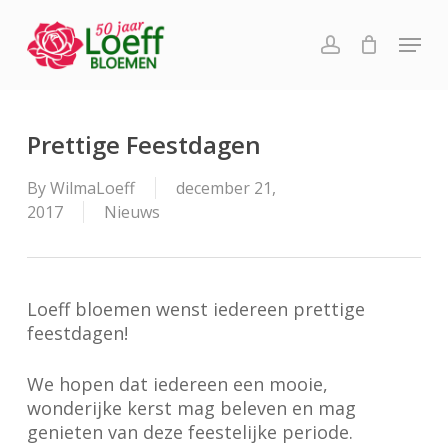
Skip
Menu
to
account
main
content
Prettige Feestdagen
By
WilmaLoeff
december 21,
2017
Nieuws
Loeff bloemen wenst iedereen prettige
feestdagen!
‍We hopen dat iedereen een mooie,
wonderijke kerst mag beleven en mag
genieten van deze feestelijke periode.