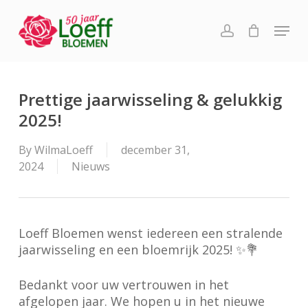
Skip
Menu
to
account
main
content
Prettige jaarwisseling & gelukkig
2025!
By
WilmaLoeff
december 31,
2024
Nieuws
Loeff Bloemen wenst iedereen een stralende
jaarwisseling en een bloemrijk 2025! ✨💐
Bedankt voor uw vertrouwen in het
afgelopen jaar. We hopen u in het nieuwe