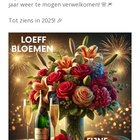
jaar weer te mogen verwelkomen! 🌸🎆
Tot ziens in 2025! 🎉