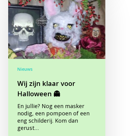
zijn
klaar
voor
Halloween
👻
Nieuws
Wij zijn klaar voor
Halloween 👻
En jullie? Nog een masker
nodig, een pompoen of een
eng schilderij. Kom dan
gerust…