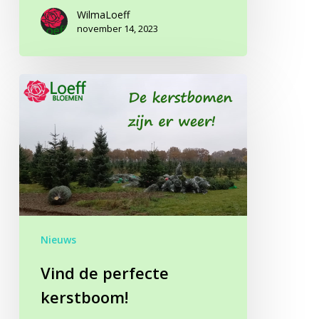
WilmaLoeff
november 14, 2023
Vind
de
perfecte
kerstboom!
Nieuws
Vind de perfecte
kerstboom!