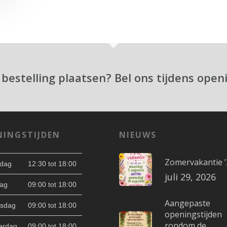
 bestelling plaatsen? Bel ons tijdens open
NINGSTIJDEN
NIEUWS
Zomervakantie ’
dag
12:30 tot 18:00
juli 29, 2026
ag
09:00 tot 18:00
Aangepaste
sdag
09:00 tot 18:00
openingstijden
rondom de
erdag
09:00 tot 18:00