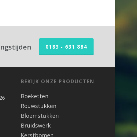
ingstijden
0183 - 631 884
BEKIJK ONZE PRODUCTEN
Boeketten
26
Rouwstukken
Bloemstukken
Bruidswerk
Kerstbomen