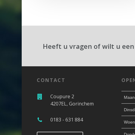
Heeft u vragen of wilt u een
CONTACT
OPE
Coupure 2
Maan
4207EL, Gorinchem
Dinsd
0183 - 631 884
Woen
Dond