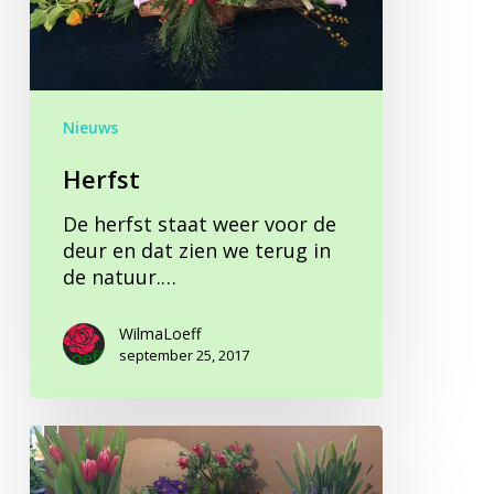
Nieuws
Herfst
De herfst staat weer voor de
deur en dat zien we terug in
de natuur.…
WilmaLoeff
september 25, 2017
Haal
het
voorjaar