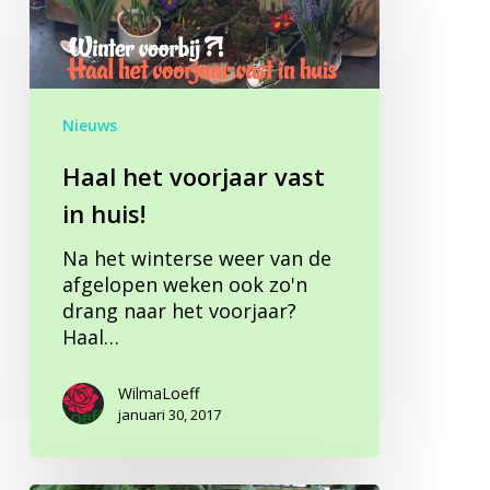
vast
in
huis!
Nieuws
Haal het voorjaar vast
in huis!
Na het winterse weer van de
afgelopen weken ook zo'n
drang naar het voorjaar?
Haal…
WilmaLoeff
januari 30, 2017