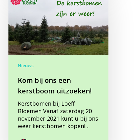
bij
ons
een
kerstboom
uitzoeken!
Nieuws
Kom bij ons een
kerstboom uitzoeken!
Kerstbomen bij Loeff
Bloemen Vanaf zaterdag 20
november 2021 kunt u bij ons
weer kerstbomen kopen!…