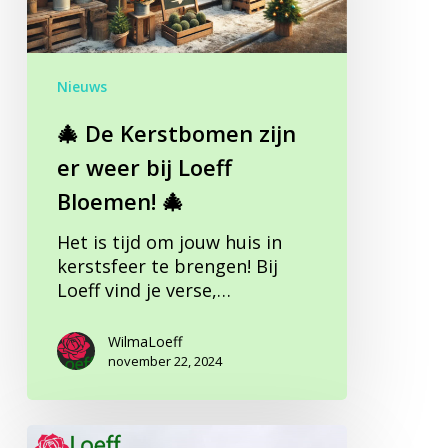
bij
Loeff
Bloemen! 🎄
Nieuws
🎄 De Kerstbomen zijn
er weer bij Loeff
Bloemen! 🎄
Het is tijd om jouw huis in
kerstsfeer te brengen! Bij
Loeff vind je verse,…
WilmaLoeff
november 22, 2024
Kom