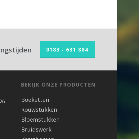
ingstijden
0183 - 631 884
BEKIJK ONZE PRODUCTEN
Boeketten
26
Rouwstukken
Bloemstukken
Bruidswerk