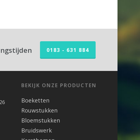
ingstijden
0183 - 631 884
BEKIJK ONZE PRODUCTEN
Boeketten
26
Rouwstukken
Bloemstukken
Bruidswerk