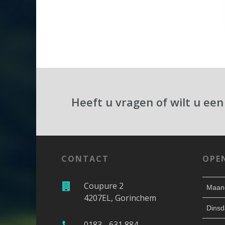
Heeft u vragen of wilt u een
CONTACT
OPE
Coupure 2
Maan
4207EL, Gorinchem
Dinsd
0183 - 631 884