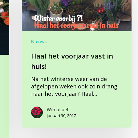
voorjaar
vast
in
huis!
Nieuws
Haal het voorjaar vast in
huis!
Na het winterse weer van de
afgelopen weken ook zo'n drang
naar het voorjaar? Haal…
WilmaLoeff
januari 30, 2017