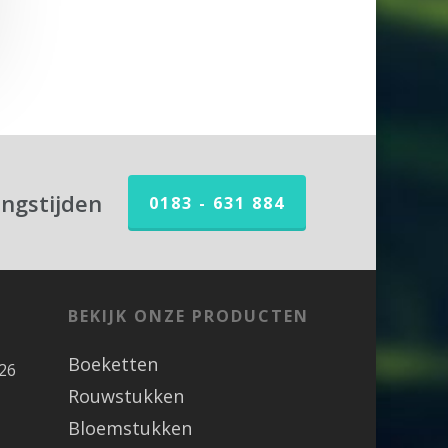
ingstijden
0183 - 631 884
BEKIJK ONZE PRODUCTEN
Boeketten
26
Rouwstukken
Bloemstukken