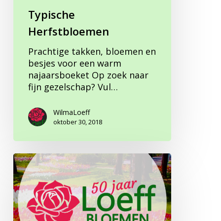
Typische
Herfstbloemen
Prachtige takken, bloemen en
besjes voor een warm
najaarsboeket Op zoek naar
fijn gezelschap? Vul…
WilmaLoeff
oktober 30, 2018
Wij
bestaan
50
jaar!