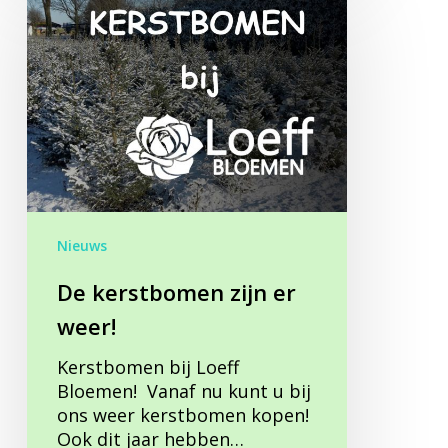
kerstbomen
zijn
er
weer!
Nieuws
De kerstbomen zijn er
weer!
Kerstbomen bij Loeff
Bloemen! Vanaf nu kunt u bij
ons weer kerstbomen kopen!
Ook dit jaar hebben…