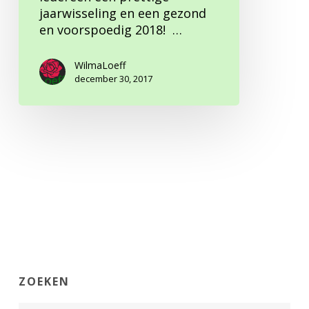
jaarwisseling en een gezond
en voorspoedig 2018! ‍‍‍‍‍‍ ‍‍…
WilmaLoeff
december 30, 2017
ZOEKEN